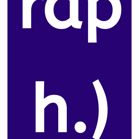
rap
h.)