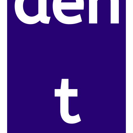
den
t